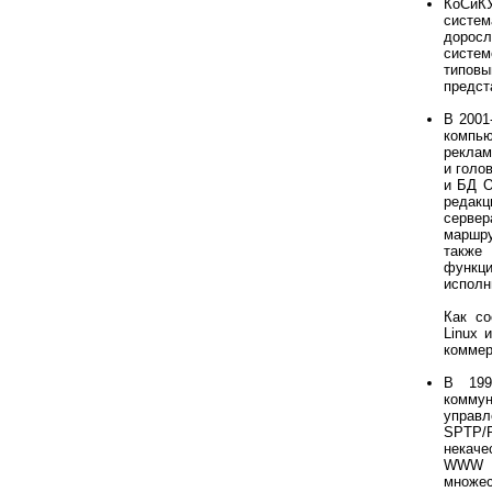
КоСиК
систе
доросл
систе
типовы
предст
В 2001
компью
реклам
и голо
и БД O
редак
серве
маршру
также
функци
исполн
Как с
Linux 
коммер
В 199
коммун
управл
SPTP/P
некаче
WWW п
множес