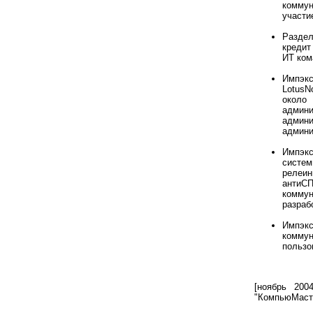
коммун
участи
Разде
кредит
ИТ ком
Импэкс
LotusN
около 
админ
админи
админи
Импэкс
систем
релеин
антиСП
коммун
разраб
Импэкс
коммун
пользо
[ноябрь 200
"КомпьюМасте