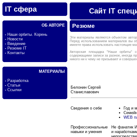
IT сфера
Сайт IT спе
Резюме
ОБ АВТОРЕ
-
Наши орбиты. Корень
Эти материалы являются объектом автор
-
Новости
Перед использованием материалов вы о
-
Введение
имеете права использовать настоящие м
-
Резюме IT
Авторская площадка "Наши орбиты" с
-
Контакты
содержащими записи за разное, иногда п
никого ни к чему не призывают и соверше
МАТЕРИАЛЫ
-
Разработка
-
Статьи
Белонин Сергей
-
Ссылки
Станиславович
Сведения о себе
Год и м
Семейн
WEB пл
Профессиональные
Не фанатик И
навыки и умения
и наработкам
непосредств