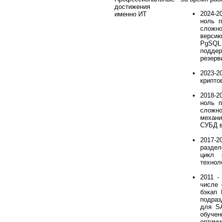
достижения
2024-2
именно ИТ
ноль п
сложно
версию
PgSQL 
поддер
резерв
2023-2
крипто
2018-2
ноль п
сложн
механи
СУБД в
2017-
раздел
цикл 
технол
2011 -
числе 
бэкап
подраз
для SA
обучен
оптими