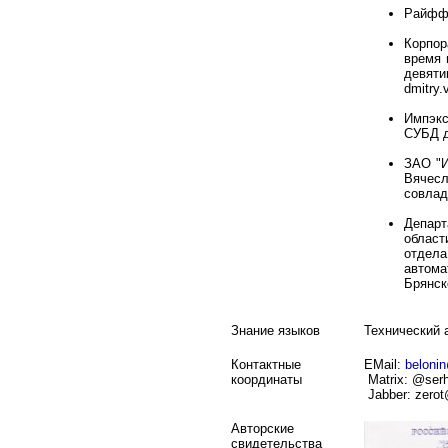
Райффа
Корпор
время 
девят
dmitry
Импэкс
СУБД д
ЗАО "И
Вячесл
совлад
Департ
област
отдела
автом
Брянск
Знание языков
Технический 
Контактные
EMail:
beloni
координаты
Matrix: @serh
Jabber: zerot
Авторские
свидетельства