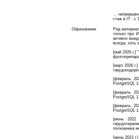
... непрерыв
стаж в IT - с 
Образование
Ряд материал
только про И
активно выед
всегда, хоть 
[май 2026 г.
фунгопрепара
[март 2026 г
гирудооздоро
[февраль 20
PostgreSQL 1
[февраль 20
PostgreSQL 1
[февраль 20
PostgreSQL 1
[июнь 2022
гирудотерапи
полковника м
[июнь 2021 г.