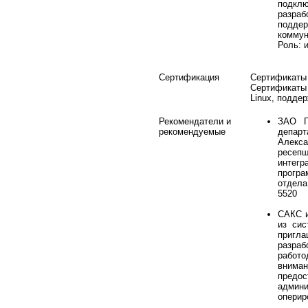
подкл
разра
подде
комму
Роль: 
Сертификация
Сертификаты
Сертификаты
Linux, подде
Рекомендатели и
ЗАО Г
рекомендуемые
департ
Алекса
ресепш
интегр
програ
отдела
5520
САКС и
из сис
пригл
разраб
работо
внима
предо
админи
оперир