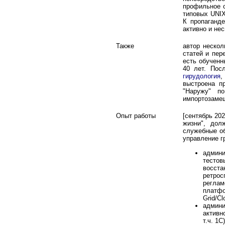
профильное о
типовых UNIX
К пропаганд
активно и не
Также
автор нескол
статей и пер
есть обученн
40 лет. Пос
гирудология
,
выстроена пр
"Наружу" п
импортозамещ
Опыт работы
[сентябрь 20
жизни", дол
служебные об
управление г
админи
тестов
восста
ретрос
реглам
платфо
Grid/C
админи
активн
т.ч. 1С)