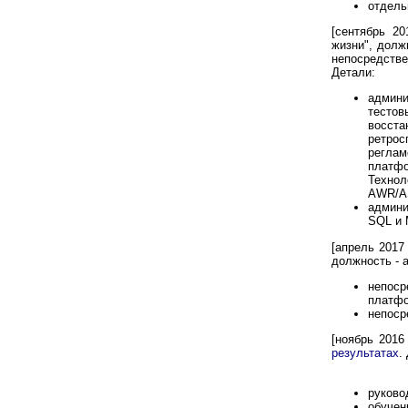
отдель
[сентябрь 20
жизни", долж
непосредстве
Детали:
админи
тестов
восста
ретрос
реглам
платф
Технол
AWR/AS
админи
SQL и
[апрель 2017
должность - 
непоср
платфо
непоср
[ноябрь 2016
результатах
.
руково
обуче