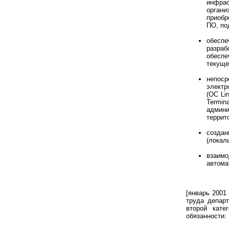
инфра
органи
приобр
ПО, по
обеспе
разраб
обеспе
текуще
непоср
электр
(ОС Li
Termi
админ
террит
созда
(локал
взаимо
автома
[январь 2001
труда депар
второй кате
обязанности: