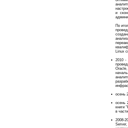
аналит
настро
и ско
админи
По ито
провед
созда
анали
переа
квалиф
Linux 
2010 -
прове
Oracle
началь
аналит
разраб
инфрас
осень 
осень 
книги 
в част
2008-2
Server