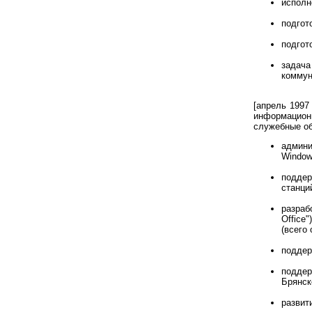
исполн
подгот
подгот
задач
коммун
[апрель 1997
информацион
служебные об
админи
Window
поддер
станци
разраб
Office
(всего
поддер
поддер
Брянск
развит