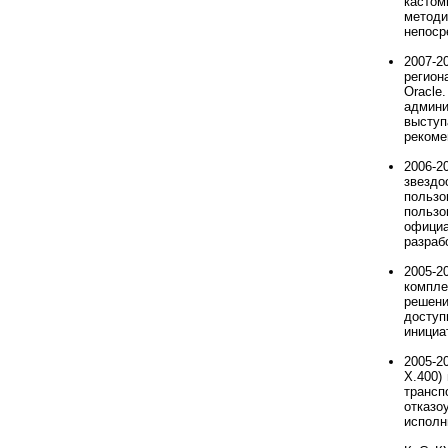
кастом
метод
непоср
2007-
регион
Oracl
админи
высту
рекоме
2006-2
звездо
пользо
пользо
официа
разраб
2005-2
компле
решен
доступ
инициа
2005-2
X.400)
трансп
отказ
исполн