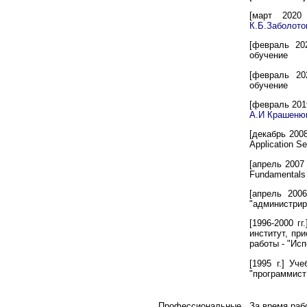
[март 2020
К.Б.Заболото
[февраль 20
обучение
[февраль 20
обучение
[февраль 201
А.И Крашеню
[декабрь 200
Application S
[апрель 2007 
Fundamentals 
[апрель 200
"администрир
[1996-2000 г
институт, пр
работы - "Ис
[1995 г.] У
"программист
Профессиональные
За время раб