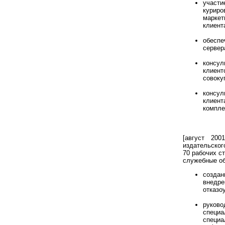
участ
курир
марке
клиент
обеспе
серве
консул
клиен
совоку
консул
клиен
компле
[август 200
издательског
70 рабочих с
служебные об
созда
внедр
отказо
руково
специа
специа