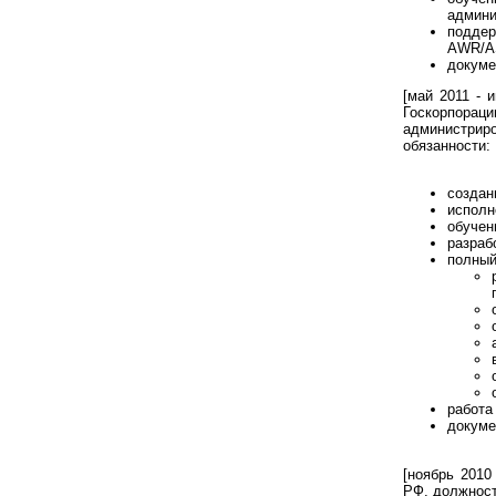
админи
поддер
AWR/AS
докуме
[май 2011 - 
Госкорпораци
администрир
обязанности:
создан
исполн
обучен
разраб
полный
работа
докуме
[ноябрь 2010
РФ, должност