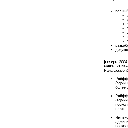
полный
разраб
докуме
[ноябрь 2004
банка Импэк
Райффайзенба
Райфф
(админ
более 
Райфф
(админ
нескол
платфо
Импэкс
админи
неско