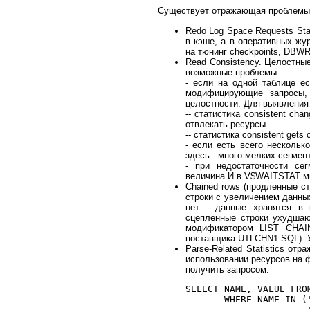
Существует отражающая проблемы 
Redo Log Space Requests Stat
в кэше, а в оперативных жу
на тюнинг checkpoints, DBW
Read Consistency. Целостны
возможные проблемы:
- если на одной таблице е
модифицирующие запросы, 
целостности. Для выявления
-- статистика consistent c
отвлекать ресурсы
-- статистика consistent ge
- если есть всего нескольк
здесь - много мелких сегмен
- при недостаточности с
величина И в V$WAITSTAT мн
Chained rows (продленные ст
строки с увеличением данных
нет - данные хранятся в н
сцепленные строки ухудшаю
модификатором LIST CHAI
поставщика UTLCHN1.SQL). 
Parse-Related Statistics от
использовании ресурсов на ф
получить запросом:
SELECT NAME, VALUE FROM
       WHERE NAME IN (
                      '