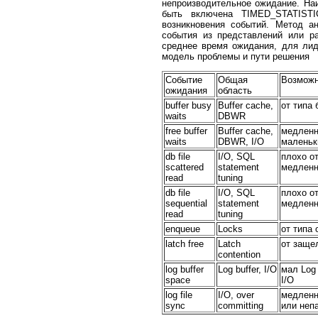
непроизводительное ожидание. На
быть включена TIMED_STATISTI
возникновения событий. Метод а
события из представлений или ра
среднее время ожидания, для лид
модель проблемы и пути решения
Событие
Общая
Возможн
ожидания
область
buffer busy
Buffer cache,
от типа
waits
DBWR
free buffer
Buffer cache,
медленн
waits
DBWR, I/O
маленьк
db file
I/O, SQL
плохо о
scattered
statement
медленн
read
tuning
db file
I/O, SQL
плохо о
sequential
statement
медленн
read
tuning
enqueue
Locks
от типа
latch free
Latch
от заще
contention
log buffer
Log buffer, I/O
мал Log
space
I/O
log file
I/O, over
медленн
sync
committing
или неп