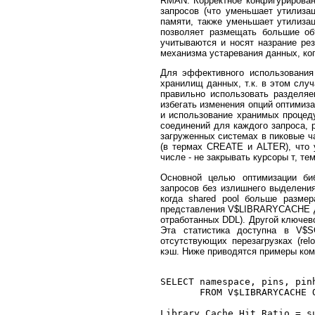
RMAN. Корректное конфигурирован
запросов (что уменьшает утилиз
памяти, также уменьшает утилизац
позволяет размещать большие об
учитываются и носят назрание рез
механизма устаревания данных, ко
Для эффективного использования
хранилищ данных, т.к. в этом слу
правильно использовать разделяе
избегать изменения опций оптимиза
и использование хранимых процеду
соединений для каждого запроса, 
загруженных системах в пиковые 
(в термах CREATE и ALTER), что 
числе - не закрывать курсоры т, т
Основной целью оптимизации биб
запросов без излишнего выделени
когда shared pool больше разме
представления V$LIBRARYCACHE до
отработанных DDL). Другой ключево
Эта статистика доступна в V$S
отсутствующих перезагрузках (re
кэш. Ниже приводятся примеры ком
SELECT namespace, pins, pinh
       FROM V$LIBRARYCACHE O
Library Cache Hit Ratio = su