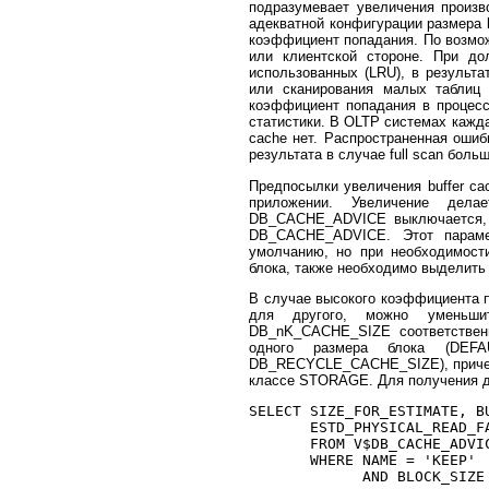
подразумевает увеличения произв
адекватной конфигурации размера 
коэффициент попадания. По возмо
или клиентской стороне. При до
использованных (LRU), в результ
или сканирования малых таблиц 
коэффициент попадания в процессе
статистики. В OLTP системах кажда
cache нет. Распространенная ошибк
результата в случае full scan боль
Предпосылки увеличения buffer ca
приложении. Увеличение дела
DB_CACHE_ADVICE выключается,
DB_CACHE_ADVICE. Этот параме
умолчанию, но при необходимост
блока, также необходимо выделить
В случае высокого коэффициента п
для другого, можно уменьши
DB_nK_CACHE_SIZE соответственн
одного размера блока (DEF
DB_RECYCLE_CACHE_SIZE), причем
классе STORAGE. Для получения д
SELECT SIZE_FOR_ESTIMATE, BU
       ESTD_PHYSICAL_READ_FA
       FROM V$DB_CACHE_ADVIC
       WHERE NAME = 'KEEP'

             AND BLOCK_SIZE