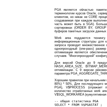
PGA является областью памяти
терминологии курсов Oracle, серве
клиентом, но никак не CORE проце
создаваемая при каждом выполнен
часть может быть в SGA). Больша
сортировках (ORDER BY, GROUP BY
буферов пакетных загрузок данных
Work area поддаются тюнингу
информационные структуры для ка
запроса проводит множественное 
однопроходный (one-pass) размер
оптимизации является обеспечени
случаев. "Многопроходной" конфигу
Для версий Oracle до 9 преду
HASH_AREA_SIZE, BITMAP_MERG
оптимизации. С 9 версии рекоме
параметра PGA_AGGREGATE_TARGE
Хорошим правилом при начальним в
80%) * 50%, Для последующего м
PGA), V$PROCESS (отражает п
количество отработанных work ar
V$SQL_WORKAREA (кумулятивная ст
-- общая статистика PGA

SELECT * FROM V$PGASTAT ;
