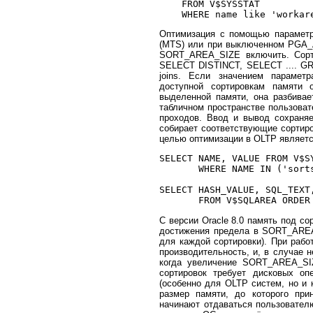
    FROM V$SYSSTAT 

Оптимизация с помощью парамет
(MTS) или при выключенном PGA_
SORT_AREA_SIZE включить. Сор
SELECT DISTINCT, SELECT .... G
joins. Если значением параме
доступной сортировкам памяти
выделенной памяти, она разбивае
табличном пространстве пользоват
проходов. Ввод и вывод сохраняе
собирает соответствующие сортиров
целью оптимизации в OLTP являетс
SELECT NAME, VALUE FROM V$SY
       WHERE NAME IN ('sort
SELECT HASH_VALUE, SQL_TEXT,
С версии Oracle 8.0 память под с
достижения предела в SORT_AREA
для каждой сортировки). При рабо
производительность, и, в случае н
когда увеличение SORT_AREA_SIZ
сортировок требует дисковых о
(особенно для OLTP систем, но 
размер памяти, до которого пр
начинают отдаваться пользовател