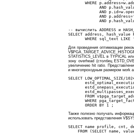
       WHERE p.address=w.add
             AND p.hash_valu
             AND p.id=w.oper
             AND p.address='
             AND p.hash_valu
-- вычислить ADDRESS и HASH_
SELECT address, hash_value F
Для проведения оптимизации рек
V$PGA_TARGET_ADVICE_HISTOG
STATISTICS_LEVEL в TYPICAL или
зону overhead (столбец ESTD_O
увеличению hit ratio. Представл
и многопроходным размером work a
SELECT LOW_OPTIMAL_SIZE/102
       estd_optimal_executio
       estd_onepass_executio
       estd_multipasses_exec
       FROM v$pga_target_adv
       WHERE pga_target_fac
Также полезно получать информац
использовать представления V$S
SELECT name profile, cnt, d
    FROM (SELECT name, valu