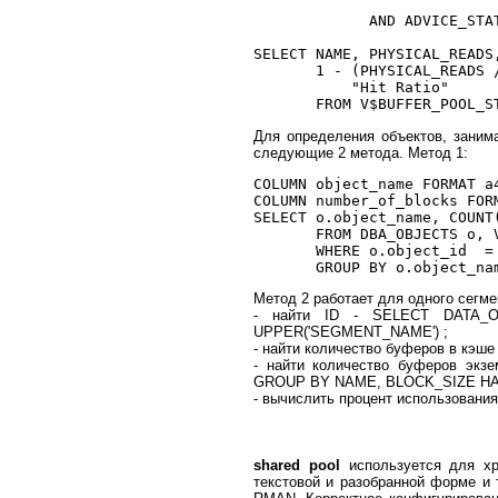
	                              WHERE NAME = 'db_block_size')

             AND ADVICE_STAT
SELECT NAME, PHYSICAL_READS
       1 - (PHYSICAL_READS 
           "Hit Ratio"

Для определения объектов, заним
следующие 2 метода. Метод 1:
COLUMN object_name FORMAT a4
COLUMN number_of_blocks FORM
SELECT o.object_name, COUNT(
       FROM DBA_OBJECTS o, V
       WHERE o.object_id  =
Метод 2 работает для одного сегме
- найти ID - SELECT DATA
UPPER('SEGMENT_NAME') ;
- найти количество буферов в кэ
- найти количество буферов э
GROUP BY NAME, BLOCK_SIZE HAV
- вычислить процент использовани
shared pool
используется для хр
текстовой и разобранной форме и 