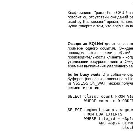
Коэффициент "parse time CPU / par
говорит об отсутствии ожиданий р
used by this session" время, испо
нулю говорит о том, что время на п
Ожидания SQLNet
делятся на ожи
примере одного события. Ожидан
просадку сети - если событий 
производительности клиента - ко
утилизации ресурсов клиента. Ожи
времени выполнения удаленного за
buffer busy waits
Это событие отр
буферов (основные классы data blo
из V$SESSION_WAIT можно получит
сегмент и его тип:
SELECT class, count FROM V$W
       WHERE count > 0 ORDER
SELECT segment_owner, segmen
       FROM DBA_EXTENTS

       WHERE file_id = <&p1>
             AND <&p2> BETWE
                       block