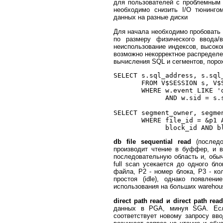
для пользователей с проблемным 
необходимо снизить I/O тюнинго
данных на разные диски
Для начала необходимо пробовать 
по размеру физического ввода
неиспользование индексов, высоко
возможно некорректное распределе
вычисления SQL и сегментов, пор
SELECT s.sql_address, s.sql_
       FROM V$SESSION s, V$S
       WHERE w.event LIKE 'd
             AND w.sid = s.s
SELECT segment_owner, segmen
       WHERE file_id = &p1 A
db file sequential read
(последо
производит чтение в буффер, и в
последовательную область и, обыч
full scan усекается до одного 
файла, P2 - номер блока, P3 - к
простоя (idle), однако появлени
использования на больших warehou
direct path read и direct path read
данных в PGA, минуя SGA. Есл
соответствует новому запросу вв