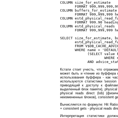
COLUMN size_for_estimate    
       FORMAT 999,999,999,99
COLUMN buffers_for_estimate 
       FORMAT 999,999,999 he
COLUMN estd_physical_read_fa
       FORMAT 999.90 heading
COLUMN estd_physical_reads  
       FORMAT 999,999,999 he
SELECT size_for_estimate, bu
       estd_physical_read_fa
       FROM V$DB_CACHE_ADVIC
       WHERE name = 'DEFAULT
             (SELECT value F
	             WHERE name = 'db_block_size') 

Кстати стоит учесть, что отража
может быть и чтение из буффера
использования буффера - как час
используются статистики 'session l
приводящий к доступу к файлам
выделенный блок памяти), physical 
physical reads direct (lob) (физ
неизмененных блоков), consistent g
Вычисляется по формуле: Hit Ratio = 1
+ consistent gets - physical reads dire
Интерпретация статистики долж