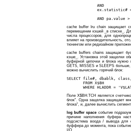
                           
             AND

             ex.statistic# 
                           
cache buffer lru chain защищает
перемещении кэшей _в списке_. Дл
числа процессоров, для однопроц
влияет на производительность, 
тюнингом или редизайном приложе
cache buffers chains защищает б
кэше_. Установка этой защелки об
буферной цепочки и блока нужно 
GETS, MISSES и SLEEPS больше, ч
можно вычислить горячий блок:
SELECT file#, dbablk, class,
       FROM X$BH

Поле X$BH.TCH является счетчико
блок". Одна защелка защищает мн
блока", и, далее вычислить сегме
log buffer space
событие подразум
причине наполнения буфера нас
подсистема воода / вывода для 
буффера до момента, пока событие
I/O