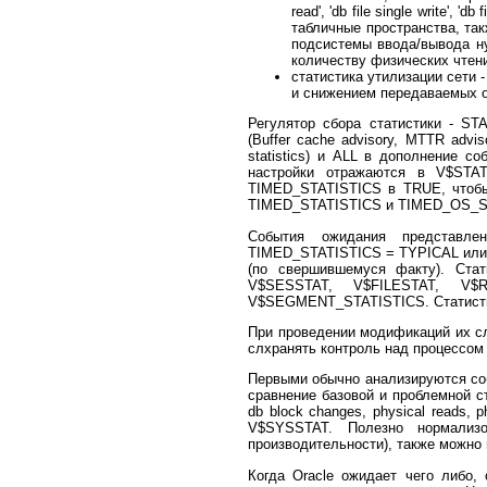
read', 'db file single write', 
табличные пространства, та
подсистемы ввода/вывода н
количеству физических чтени
статистика утилизации сети
и снижением передаваемых 
Регулятор сбора статистики - ST
(Buffer cache advisory, MTTR adviso
statistics) и ALL в дополнение соб
настройки отражаются в V$STA
TIMED_STATISTICS в TRUE, чтобы
TIMED_STATISTICS и TIMED_OS_ST
События ожидания представл
TIMED_STATISTICS = TYPICAL или 
(по свершившемуся факту). Ста
V$SESSTAT, V$FILESTAT, V$
V$SEGMENT_STATISTICS. Статистик
При проведении модификаций их с
слхранять контроль над процессом
Первыми обычно анализируются соб
сравнение базовой и проблемной ста
db block changes, physical reads, ph
V$SYSSTAT. Полезно нормализо
производительности), также можно 
Когда Oracle ожидает чего либо, 