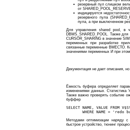
резервный пул слишком ве
от SHARED_POOL_RESERVED
индицируется недостаточнос
резервного пула (SHARED_
пула, а при выключенном р
Для управления shared pool, в 
DBMS_SHARED_POOL. Также для пр
CURSOR_SHARING в значение SIMIL
переменных при разработке при
связанные переменные ВМЕСТО. Ког
значениями переменных И при этом
Декументация не дает описания, но
Ёмкость буфера определяет пара
изменениями данных. Статистика 're
Также важно проверять событие ожи
буффер
SELECT NAME, VALUE FROM V$SY
Методами оптимизации наряду с
быстрое устройство, тюнинг проце