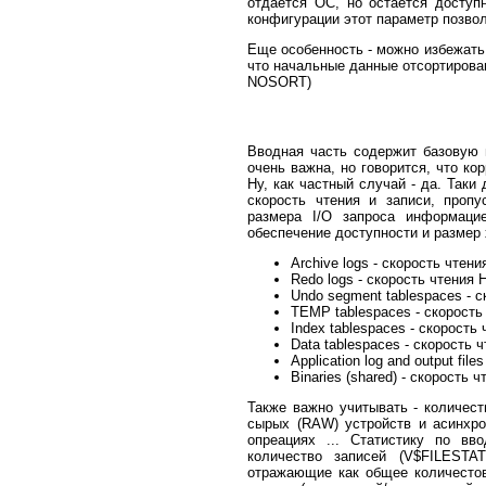
отдается ОС, но остаётся доступ
конфигурации этот параметр позво
Еще особенность - можно избежать 
что начальные данные отсортиров
NOSORT)
Вводная часть содержит базовую 
очень важна, но говорится, что ко
Ну, как частный случай - да. Так
скорость чтения и записи, пропу
размера I/O запроса информац
обеспечение доступности и размер
Archive logs - скорость чтен
Redo logs - скорость чтения 
Undo segment tablespaces - с
TEMP tablespaces - скорость 
Index tablespaces - скорость
Data tablespaces - скорость 
Application log and output fi
Binaries (shared) - скорость 
Также важно учитывать - количест
сырых (RAW) устройств и асинхро
опреациях ... Статистику по в
количество записей (V$FILESTA
отражающие как общее количестов