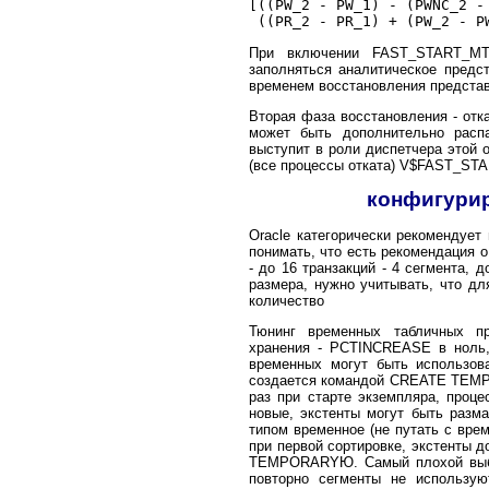
[((PW_2 - PW_1) - (PWNC_2 - 
При включении FAST_START_MT
заполняться аналитическое пред
временем восстановления предста
Вторая фаза восстановления - отк
может быть дополнительно рас
выступит в роли диспетчера этой
(все процессы отката) V$FAST_ST
конфигурир
Oracle категорически рекоменду
понимать, что есть рекомендация о
- до 16 транзакций - 4 сегмента, 
размера, нужно учитывать, что д
количество
Тюнинг временных табличных пр
хранения - PCTINCREASE в ноль
временных могут быть использов
создается командой CREATE TEMP
раз при старте экземпляра, проц
новые, экстенты могут быть разм
типом временное (не путать с вре
при первой сортировке, экстенты
TEMPORARYЮ. Самый плохой выбор 
повторно сегменты не использую