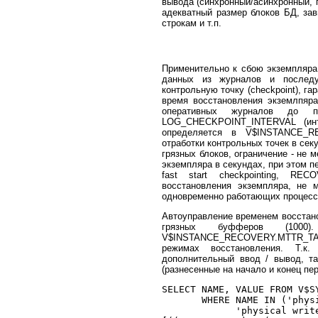
вывода (синхронный/асинхронный,
адекватный размер блоков БД, за
строкам и т.п.
Применительно к сбою экземпляра 
данных из журналов и последую
контрольную точку (checkpoint), 
время восстановления экземлпяра
оперативных журналов до п
LOG_CHECKPOINT_INTERVAL (инт
определяется в V$INSTANCE_R
отработки контрольных точек в се
грязных блоков, ограничение - н
экземпляра в секундах, при этом 
fast start checkpointing, RE
восстановления экземпляра, н
одновременно работающих процесс
Автоуправление временем восстан
грязных буфферов (1000
V$INSTANCE_RECOVERY.MTTR_TA
режимах восстановления. Т.к.
дополнительный ввод / вывод, т
(разнесенные на начало и конец пе
SELECT NAME, VALUE FROM V$SY
       WHERE NAME IN ('phys
             'physical write