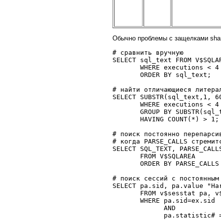
Обычно проблемы с защелками shar
# сравнить вручную

SELECT sql_text FROM V$SQLAR
       WHERE executions < 4

       ORDER BY sql_text;

# найти отличающиеся литерал
SELECT SUBSTR(sql_text,1, 60
       WHERE executions < 4 
       GROUP BY SUBSTR(sql_t
       HAVING COUNT(*) > 1;

# поиск постоянно перепарсив
# когда PARSE_CALLS стремитс
SELECT SQL_TEXT, PARSE_CALLS
       FROM V$SQLAREA 

       ORDER BY PARSE_CALLS 
# поиск сессий с постоянным 
SELECT pa.sid, pa.value "Ha
       FROM v$sesstat pa, v$
       WHERE pa.sid=ex.sid

             AND 

             pa.statistic# 