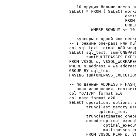
-- 10 жрущих больше всего па
SELECT * FROM ( SELECT work
                       estim
                       FROM 
                       ORDE
         WHERE ROWNUM <= 10 
-- курсоры с одной или неско
-- в режиме one-pass или mul
col sql_text format A80 wrap
SELECT sql_text, sum(ONEPASS
       sum(MULTIPASSES_EXECU
FROM V$SQL s, V$SQL_WORKAREA
WHERE s.address = wa.address
GROUP BY sql_text 

HAVING sum(ONEPASS_EXECUTIO
-- по данным ADDRESS и HASH
-- план исполнения, соответс
col "O/1/M" format a10

col name format a20

SELECT operation, options, 
       trunc(last_memory_us
            optimal_mem, 

       trunc(estimated_onepa
       decode(optimal_execut
              optimal_execu
              multipasses_ex
       FROM V$SQL_PLAN p, V$