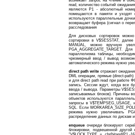
возникает запрос на чтение и обно
read, количество событий ожидани
являются P1 - абсолютный номер
помещаются в памяти и уходят на
используются параллельные дочки
возвращает буфера (сигнал о пере
расследования
Для дисковых сортировок можн
сортировки в V$SESSTAT, дале
MANUAL, можно вручную увели
PGA_AGGREGATE_TARGET. Для ta
параллелизма таблицы, необходим
чрезмерный ввод / вывод возмо
автоматического режима нужно 
direct path write
отражает ожидания
DML операции, прямые (direct-path)
и для direct path read при работе
запись. Сессии ждут, когда все 
ввода / вывода. Параметры V$SESS
записываемых блоков). Причины во
объектов используются параллель
запросы в V$TEMPSEG_USAGE, и 
SQL. Если WORKAREA_SIZE_POLIC
режима нужно увеличивать PG
распределение данных по дискам и
enqueue
очереди блокируют серий
блокировки, подвешенной другой
"V$LOCK.TYPE = chr(bitand(P1,-167