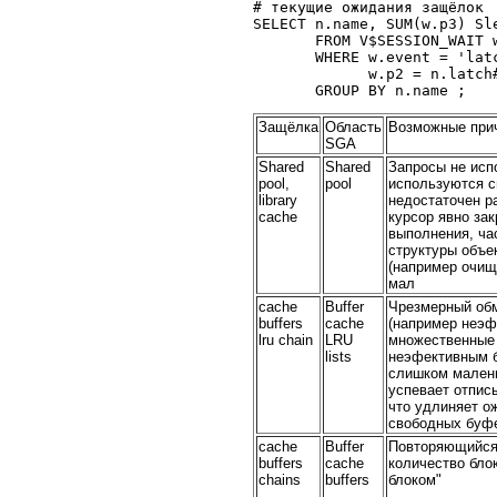
# текущие ожидания защёлок

SELECT n.name, SUM(w.p3) Sle
       FROM V$SESSION_WAIT w
       WHERE w.event = 'latc
             w.p2 = n.latch#
Защёлка
Область
Возможные при
SGA
Shared
Shared
Запросы не исп
pool,
pool
используются с
library
недостаточен р
cache
курсор явно за
выполнения, час
структуры объ
(например очищ
мал
cache
Buffer
Чрезмерный об
buffers
cache
(например неэ
lru chain
LRU
множественные f
lists
неэфективным 
слишком мален
успевает отпис
что удлиняет о
свободных буф
cache
Buffer
Повторяющийся 
buffers
cache
количество бло
chains
buffers
блоком"