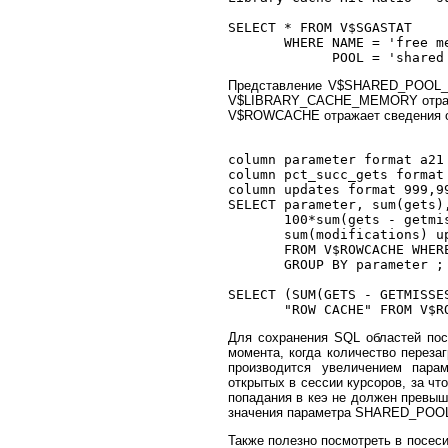
SELECT * FROM V$SGASTAT 

       WHERE NAME = 'free me
Представление V$SHARED_POOL_AD
V$LIBRARY_CACHE_MEMORY отражет
V$ROWCACHE отражает сведения о 
column parameter format a21

column pct_succ_gets format 
column updates format 999,99
SELECT parameter, sum(gets),
       100*sum(gets - getmi
       sum(modifications) up
       FROM V$ROWCACHE WHERE
       GROUP BY parameter ;

SELECT (SUM(GETS - GETMISSES
Для сохранения SQL областей пос
момента, когда количество перезаг
производится увеличением пара
открытых в сессии курсоров, за 
попадания в кеэ не должен превыш
значения параметра SHARED_POOL_
Также полезно посмотреть в посес