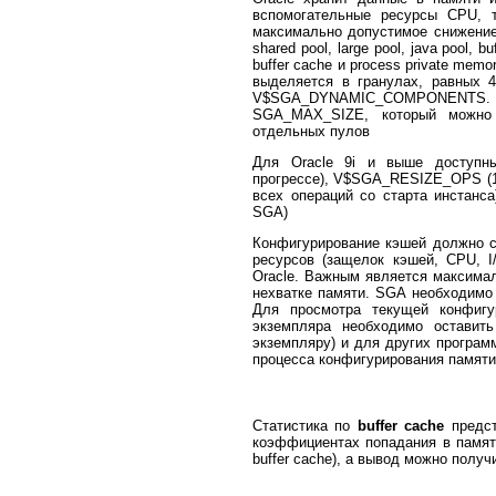
вспомогательные ресурсы CPU, т
максимально допустимое снижение
shared pool, large pool, java pool, 
buffer cache и process private memo
выделяется в гранулах, равных 
V$SGA_DYNAMIC_COMPONENTS. 
SGA_MAX_SIZE, который можно 
отдельных пулов
Для Oracle 9i и выше доступн
прогрессе), V$SGA_RESIZE_OPS (
всех операций со старта инстан
SGA)
Конфигурирование кэшей должно с
ресурсов (защелок кэшей, CPU, 
Oracle. Важным является максимал
нехватке памяти. SGA необходимо
Для просмотра текущей конфиг
экземпляра необходимо оставит
экземпляру) и для других програм
процесса конфигурирования памяти
Статистика по
buffer cache
предст
коэффициентах попадания в памя
buffer cache), а вывод можно получ