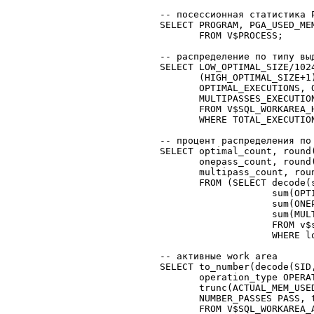
-- посессионная статистика P
SELECT PROGRAM, PGA_USED_ME
       FROM V$PROCESS;

-- распределение по типу выд
SELECT LOW_OPTIMAL_SIZE/1024
       (HIGH_OPTIMAL_SIZE+1)
       OPTIMAL_EXECUTIONS, O
       MULTIPASSES_EXECUTION
       FROM V$SQL_WORKAREA_H
       WHERE TOTAL_EXECUTION
-- процент распределения по 
SELECT optimal_count, round
       onepass_count, round
       multipass_count, rou
       FROM (SELECT decode(
                    sum(OPT
                    sum(ONE
                    sum(MUL
                    FROM v$s
                    WHERE lo
-- активные work area

SELECT to_number(decode(SID,
       operation_type OPERA
       trunc(ACTUAL_MEM_USE
       NUMBER_PASSES PASS, 
       FROM V$SQL_WORKAREA_A