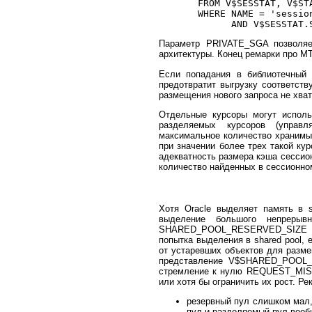
       FROM V$SESSTAT, V$STA
       WHERE NAME = 'session
Параметр PRIVATE_SGA позволяе
архитектуры. Конец ремарки про M
Если попадания в библиотечный
предотвратит выгрузку соответст
размещения нового запроса не хвати
Отдельные курсоры могут исполь
разделяемых курсоров (упра
максимальное количество хранимых
при значении более трех такой ку
адекватность размера кэша сессион
количество найденных в сессионно
Хотя Oracle выделяет память в s
выделение большого непрерывн
SHARED_POOL_RESERVED_SIZE = d
попытка выделения в shared pool, е
от устаревших объектов для размещ
представление V$SHARED_POOL_R
стремление к нулю REQUEST_MISS
или хотя бы ограничить их рост. Р
резервный пул слишком мал
пул и разделяемый пул воо