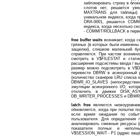
заблокировать строку в блок
слотов нет, решается уве
MAXTRANS для таблицы). 
уникальном индексе, когда п
ORA-0001, решается COMMI
индекса, когда несколько с
- COMMIT/ROLLBACK в перво
free buffer waits
возникает, когда 
грязных (в которых были изменены
защелки), слишком маленький б
справляется. При частом возникн
смотреть в V$FILESTAT и стати
расширение подсистемы ввода / вы
размер можно подсмотреть в V$D
перевести DBRW в асинхронный
(количество сканеров LRU списка 
DBWR_IO_SLAVES (непосредствен
эмуляции асинхронного I/O, кото
отключить в движке DISK_ASY
DB_WRITER_PROCESSES и DBWR
latch free
являются низкоуровнев
обновляется, когда при попытке по
если время ожидания по событ
пользователя. Для определения 
анализировать смежные ресурсы (
показатели полных и неполны
V$SESSION_WAIT - P1 (адрес защёл