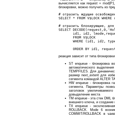
вычисляется как request = mod(P1,
блокировки, можно получить из пр
# отразить ждущие освобожден
SELECT * FROM V$LOCK WHERE r
# отразить блокирующие, для 
SELECT DECODE(request,0,'Ho
       id1, id2, lmode,reque
       FROM V$LOCK

       WHERE (id1, id2, typ
                           
реакция зависит от типа блокировки
ST enqueue - блокировка в
автоматического выделения
TEMPFILES. Для динамическ
размер next_extent для изб
сегмента командой ALTER 
HW enqueue - блокировка 
сегмента. Параметры позв
заголовок увеличиваемог
довыделение места
TM enqueue - эта стек DML б
внешнего ключа, и создание 
TX enqueue - эксклюзивна
ROLLBACK. Mode 6 возника
COMMIT/ROLLBACK в удержи