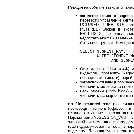
Реакция на событие зависит от кла
заголовок сегмента (segmen
перевести управление сегме
PCTUSED, FREELISTS, and
PCTFREE) блоков в экстен
FREELISTS, по умолчанию
недостаточности - введение
быть своя группа). Текущие 
SELECT SEGMENT_NAME, F
       WHERE SEGMENT_NA
блок данных (data block)
индексов, проверить нагр
последовательности), перейт
заголовок отмены (undo head
увеличить количество сегмен
блок отмены (undo block) 
увеличить размер сегментов 
db file scattered read
(рассеянно
производит чтение в буффер, и в 
обычно это чтение multiboot, оно 
Параметрами V$SESSION_WAIT являю
здоровой системе вполне ожидаемы 
read подразумевает full scan в пар
индексам. Дополнительные симпто