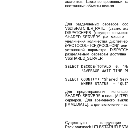
экстентов. Также во временных т
постоянные объекты нельзя
Для разделяемых серверов со
V$DISPATCHER_RATE (статистик
DISPATCHERS (текущее количест
SHARED_SERVERS (не меньше 
увеличения количества диспетче
(PROTOCOL=TCP)(POOL=ON)" или в
установкой параметра DISPATC
разделяемым серверам доступна
V$SHARED_SERVER
SELECT DECODE(TOTALQ, 0, 'N
       "AVERAGE WAIT TIME P
SELECT COUNT(*) "Shared Ser
Для предотвращения использ
SHARED_SERVERS в ноль (ALTER S
серверов. Для временного вык
[IMMEDIATE], а для включения - 
Существуют следующи
Pack,statspack,UTLBSTAT/UTLESTA