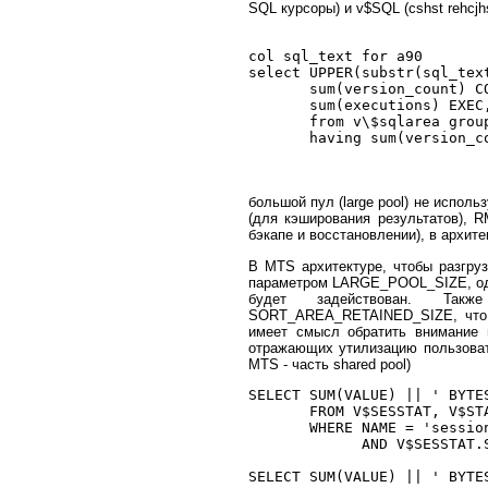
SQL курсоры) и v$SQL (cshst rehcjh
col sql_text for a90

select UPPER(substr(sql_text
       sum(version_count) C
       sum(executions) EXEC,
       from v\$sqlarea grou
большой пул (large pool) не испол
(для кэширования результатов), 
бэкапе и восстановлении), в архи
В MTS архитектуре, чтобы разгруз
параметром LARGE_POOL_SIZE, одна
будет задействован. Так
SORT_AREA_RETAINED_SIZE, что по
имеет смысл обратить внимание 
отражающих утилизацию пользовате
MTS - часть shared pool)
SELECT SUM(VALUE) || ' BYTE
       FROM V$SESSTAT, V$STA
       WHERE NAME = 'session
             AND V$SESSTAT.
SELECT SUM(VALUE) || ' BYTE