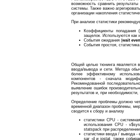
возможность сравнить результаты
системы. Также важно агрегироват
организации накопления статистиче
При анализе статистики рекомендуе
Коэффициенты попадания (
защелок. Используются как 
События ожидания (
wait even
События простоя, статистика 
Общей целью тюнинга яваляется вы
ввода/вывода и сети. Метода обыч
более эффективному использов
компонентов - сначала модифи
Рекомендованной последовательно
выявление ошибок производительн
результатов и, при необходимости,
Определение проблемы должно четк
временной диапазон проблемы, мер
сводится к сбору и анализу
статистики CPU - системная,
использования CPU - v$sy
statspack при распределени
статистики ввода / вывода 
sar -d и iostat, также собир