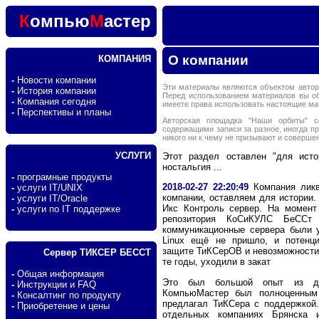
К
омпью
М
астер
О компании
КОМПАНИЯ
-
Новости компании
Эти материалы являются объектом автор
-
История компании
Перед использованием материалов вы о
-
Компания сегодня
имеете права использовать настоящие м
-
Перспективы и планы
Авторская площадка "Наши орбиты" с
содержащими записи за разное, иногда п
никого ни к чему не призывают и соверше
УСЛУГИ
Этот раздел оставлен "для исто
ностальгия ...
-
програмные продукты
2018-02-27 22:20:49
Компания ликв
-
услуги IT/UNIX
компании, оставляем для истории.
-
услуги IT/Oracle
Икс Контроль сервер. На момент 
-
услуги по IT поддержке
репозитория КоСиКУЛС БеССт
коммуникационные сервера были 
Linux ещё не пришло, и потенци
защите ТиКСерОВ и невозможности 
Сервер ТИКСЕР БЕССТ
те годы, уходили в закат
-
Общая информация
Это был большой опыт из дв
-
Инструкции и FAQ
КомпьюМастер был полноценным
-
Консалтинг по продукту
предлагал ТиКСера с поддержкой.
-
Приобретение и цены
отдельных компаниях Брянска и