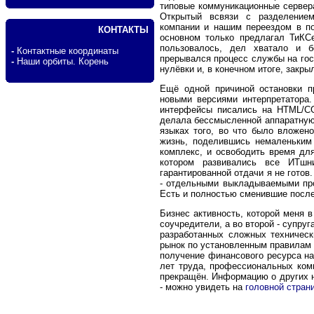
типовые коммуникационные сервера
Открытый всвязи с разделением
компании и нашим переездом в п
КОНТАКТЫ
основном только предлагал ТиКС
пользовалось, дел хватало и б
-
Контактные координаты
прерывался процесс службы на гос
-
Наши орбиты. Корень
нулёвки и, в конечном итоге, закры
Ещё одной причиной остановки п
новыми версиями интерпретатора.
интерфейсы писались на HTML/CG
делала бессмысленной аппаратную з
языках того, во что было вложен
жизнь, поделившись немаленьким
комплекс, и освободить время дл
котором развивались все ИТшн
гарантированной отдачи я не готов
- отдельными выкладываемыми про
Есть и полностью сменившие посл
Бизнес активность, которой меня в
соучредители, а во второй - супруг
разработанных сложных техничес
рынок по установленным правилам и
получение финансового ресурса на
лет труда, профессиональных комп
прекращён. Информацию о других н
- можно увидеть на
головной стран