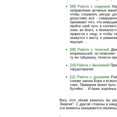
[08] Работа с социумом
Упр
направления активных манип
чтобы сохранить ресурс дл
допустимо всё - совершенно
принимает того, что живущие
пройти свой путь в соответ
ложь во благо, и безжалостн
приросла к лицу, и чтобы т
окажутся к месту и уважени
ищущих ...
[09] Работа с телеской
Движ
опциональной, но позволяет 
ту же
тайцзишку
, телесно ор
[10] Работа с биохимией
Преп
гирудотерапия
[11] Работа с дыханием
Рабо
сонове закона Бора и всяко
тоже. Примером может быть 
Бутейко ... И базис аэробны
Весь этот объём казалось бы раз
Энергия". С другой стороны в кажд
эти моменты оказываются обьёмны,
-