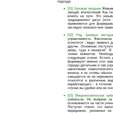
подхода:
[01] Базовая вводная
Живым ч
эмоций, впечатлений. Как те
влиять на тело. Это назыв
традиционного цигун (хотя
применяется для формирова
наглядно показали мне травм
[02] Ряд базовых методо
управляемость. Фактическ
относятся - виды прямого д
другие. Основным постулат
кровь, туда и эжнергия". 
тонких моментов. Необхо
следующих этапах. Кстати, 
формируют именно этот навы
гораздо детальнее и там уп
накоплению энергетическог
жизнью и не готовы обычно 
смещаются не на перенакопл
относятся и различные ви
неработающего - в отличии
случае вы удобно или не оче
[03] Микрокосмическая орб
уникальна. Но выбрана за
основывается на части учени
Постулат гласит, что напо
меридианах, увязанных на 