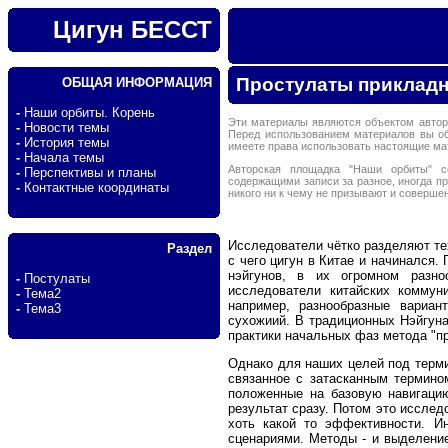
Цигун БЕССТ
Простулаты прикладно
ОБЩАЯ ИНФОРМАЦИЯ
-
Наши орбиты. Корень
Эти материалы являются объектом автор
-
Новости темы
Перед использованием материалов вы о
-
История темы
имеете права использовать настоящие м
-
Начала темы
Авторская площадка "Наши орбиты" с
-
Перспективы и планы
содержащими записи за разное, иногда п
-
Контактные координаты
никого ни к чему не призывают и соверше
Исследователи чётко разделяют те
Раздел
с чего цигун в Китае и начинался
нэйгунов, в их огромном разно
-
Постулаты
исследователи китайских коммун
-
Тема2
например, разнообразные вариан
-
Тема3
сухожиий. В традиционных Нэйгуна
практики начальных фаз метода "пр
Однако для наших целей под терми
связанное с затасканным термино
положенные на базовую навигацию
результат сразу. Потом это иссле
хоть какой то эффективности. И
сценариями. Методы - и выделение