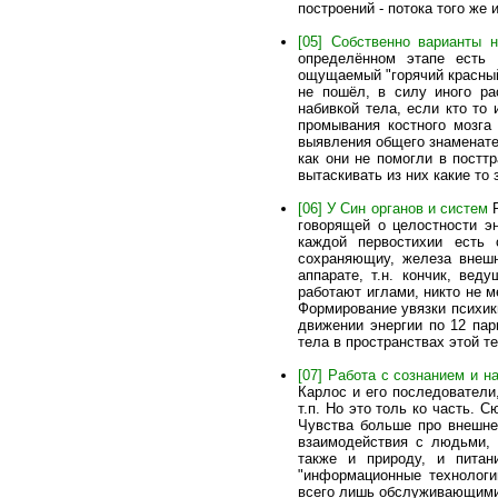
построений - потока того же
[05] Собственно варианты н
определённом этапе есть 
ощущаемый "горячий красный
не пошёл, в силу иного ра
набивкой тела, если кто то
промывания костного мозга 
выявления общего знаменател
как они не помогли в постт
вытаскивать из них какие то 
[06] У Син органов и систем
Р
говорящей о целостности эн
каждой первостихии есть 
сохраняющиу, железа внешн
аппарате, т.н. кончик, вед
работают иглами, никто не 
Формирование увязки психики
движении энергии по 12 пар
тела в пространствах этой т
[07] Работа с сознанием и 
Карлос и его последователи
т.п. Но это толь ко часть. 
Чувства больше про внешнее
взаимодействия с людьми, 
также и природу, и пита
"информационные технологи
всего лишь обслуживающими