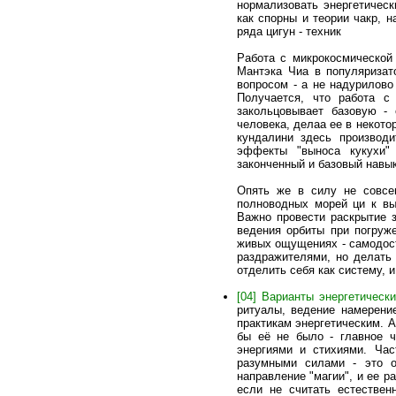
нормализовать энергетическ
как спорны и теории чакр, 
ряда цигун - техник
Работа с микрокосмической 
Мантэка Чиа в популяризат
вопросом - а не надурилово
Получается, что работа с
закольцовывает базовую -
человека, делаа ее в некото
кундалини здесь производи
эффекты "выноса кукухи"
законченный и базовый навы
Опять же в силу не совсе
полноводных морей ци к вы
Важно провести раскрытие з
ведения орбиты при погруж
живых ощущениях - самодост
раздражителями, но делать 
отделить себя как систему, 
[04] Варианты энергетическ
ритуалы, ведение намерение
практикам энергетическим. А
бы её не было - главное 
энергиями и стихиями. Час
разумными силами - это о
направление "магии", и ее р
если не считать естествен