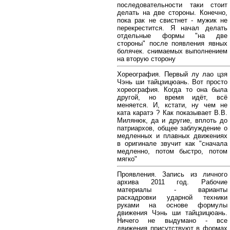
последовательности таки стоит
делать на две стороны. Конечно,
пока рак не свистнет - мужик не
перекрестится. Я начал делать
отдельные формы "на две
стороны" после появления явных
болячек. снимаемых выполнением
на вторую сторону
Хореография. Первый лу лао цзя
Чэнь ши тайцзицюань. Вот просто
хореография. Когда то она была
другой, но время идёт, всё
меняется. И, кстати, ну чем не
ката каратэ ? Как показывает В.В.
Милянюк, да и другие, вплоть до
патриархов, общее заблуждение о
медленных и плавных движениях
в оригинале звучит как "сначала
медленно, потом быстро, потом
мягко"
Проявления. Запись из личного
архива 2011 год. Рабочие
материалы - варианты
раскадровки ударной техники
руками на основе формулы
движения Чэнь ши тайцзицюань.
Ничего не выдумано - все
движения присутствуют в формах