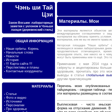
Чэнь ши Тай
Цзи
Материалы. Мои
Закон Восьми: лабораторные
заметки с уклоном в Чэньши
лаоцзя (деревенский стиль)
Эти материалы являются объектом ав
международными соглашениями о защи
материалов вы обязаны принять условия
материалов, или же вы не имеете права 
ОБЩАЯ ИНФОРМАЦИЯ
Авторская площадка "Наши орбиты" с
являющихся моими лабораторными дневни
-
Наши орбиты. Корень
продолжительно отличающееся, врем
-
Начальные слова
прошедшем опыте, они никого ни к чем
-
Новости
могут быть применимы кем-то ещё. Это т
-
История
-
!!! Карта сайта !!!
Примечание: c мая 2014 года м
-
Перспективы и планы
свёрнуты и акцентированы больше
-
Контактные координаты
здоровьем, прочитать про это м
выводы в статье
глобальные вы
другим практикующим
Перечень моих опубликованны
МАТЕРИАЛЫ
тайцзицюань - сводная таблица - 
эти материалы размещены в соотв
-
Статьи
-
Фото и видео
-
Источники
Выплесковая - чисто иньская
-
Персоналии
форма на отпускание движения. В
-
Про здоровье
чём то даже шутейная, так обычно