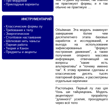
-
Про мордобой
не практикуют формы, и я так
-
Прикладные варианты
обычно не практикую ...
ИНСТРУМЕНТАРИЙ
-
Классические формы лу
Объёмная. Эта модель знаменует
-
Требования к телу
завершение более чем
-
Энергетическое
десятилетнего этапа базовых
-
Столбовое настаивание
наработок и исследований, и
-
Шёлковая нить чаньсы
выхода на использование
-
Парная работа
зафиксированных "формул
-
Теория и Канон
построения движения", а также
-
Предметы и акценты
получения опорного массива
информации, отвечающей на
вопросы "какие есть
альтернативы" и "почему именно
так". К этому времени сделаны и
классические десять тысяч
повторений формы, и рассмотрены
отдельные кирпичики
Растопырка. Первый лу лао цзя
Чэнь ши тайцзицюань. Модель
акцентирует проработку
"длинного" усилия, проходящего
через всё тело