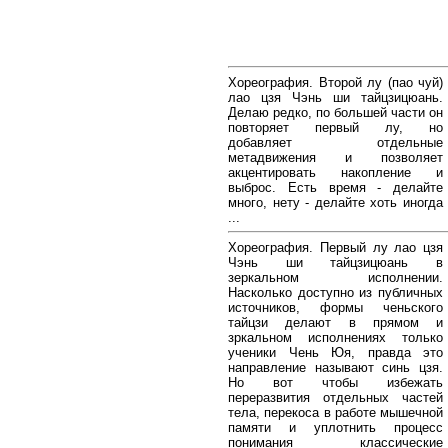
Хореография. Второй лу (пао чуй)
лао цзя Чэнь ши тайцзицюань.
Делаю редко, по большей части он
повторяет первый лу, но
добавляет отдельные
метадвижения и позволяет
акцентировать накопление и
выброс. Есть время - делайте
много, нету - делайте хоть иногда
...
Хореография. Первый лу лао цзя
Чэнь ши тайцзицюань в
зеркальном исполнении.
Насколько доступно из публичных
источников, формы ченьского
тайцзи делают в прямом и
зркальном исполнениях только
ученики Чень Юя, правда это
направление называют синь цзя.
Но вот чтобы избежать
переразвития отдельных частей
тела, перекоса в работе мышечной
памяти и уплотнить процесс
понимания классические