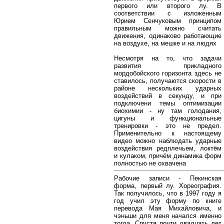
первого или второго лу. В
соответствии с изложенным
Юрием Сенчуковым принципом
правильным можно считать
движения, одинаково работающие
на воздухе, на мешке и на людях
Несмотря на то, что задачи
развития прикладного
мордобойского горизонта здесь не
ставилось, получаются скорости в
районе нескольких ударных
воздействий в секунду, и при
подключени темы оптимизации
биохимии - ну там голодания,
цигуны и функциональные
тренировки - это не предел.
Применительно к настоящему
видео можно наблюдать ударные
воздействия редплечьем, локтём
и кулаком, причём динамика форм
полностью не охвачена
Рабочие записи - Пекинская
форма, первый лу. Хореография.
Так получилось, что в 1997 году я
год учил эту форму по книге
перевода Мая Михайловича, и
чэньши для меня начался именно
тогда. Спустя почти двадцать лет