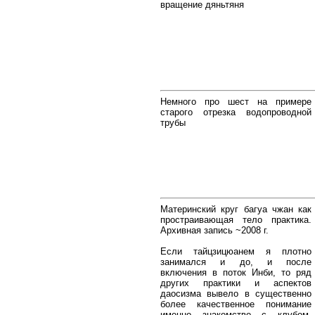
вращение дяньтяня
Немного про шест на примере
старого отрезка водопроводной
трубы
Материнский круг багуа чжан как
простраивающая тело практика.
Архивная запись ~2008 г.
Если тайцзицюанем я плотно
занимался и до, и после
включения в поток Инби, то ряд
других практики и аспектов
даосизма вывело в существенно
более качественное понимание
именно знакомство с клубом,