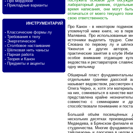
послужить основой для обсужде
-
Про мордобой
лабораторный дневник, отдельны
-
Прикладные варианты
время написания, они могут быт
отличаться от моего текущего пон
свою ответственность
ИНСТРУМЕНТАРИЙ
Про Канон - в некотором подмнож
упомянутой ниже книге, но в пер
-
Классические формы лу
Малявина. Про использованные мн
-
Требования к телу
источники выделить трудно. Се
-
Энергетическое
Сяована по первому лу и шёлко
-
Столбовое настаивание
Чженлэя и других авторов, 
-
Шёлковая нить чаньсы
практические занятия в клубе Инб
-
Парная работа
особое внимание отдающие куль
-
Теория и Канон
ведовства и реставраторов славянс
-
Предметы и акценты
одну мельницу
Обширный пласт фундаментальных
отдельными гранями даосской а
называет ведовством, рассмотрен 
Олега Чернэ, и, хотя эти материал
на них, сомневаться в качестве ма
представлена крайне незначитель
совместно с семинарами и др
способствовали пониманию и поста
Большой объём посвящённых д
нескольких десятках произведени
Медведева, в Брянском филиале ег
студенчества. Многие фундаментал
тайцзицюань и даосизма в целом к