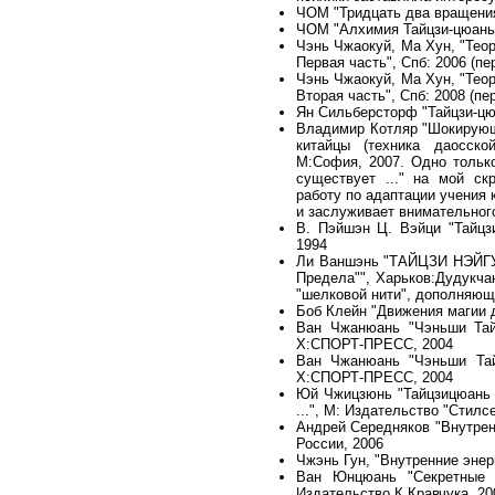
ЧОМ "Тридцать два вращения 
ЧОМ "Алхимия Тайцзи-цюань
Чэнь Чжаокуй, Ма Хун, "Теор
Первая часть", Спб: 2006 (п
Чэнь Чжаокуй, Ма Хун, "Теор
Вторая часть", Спб: 2008 (п
Ян Сильберсторф "Тайцзи-цю
Владимир Котляр "Шокирующ
китайцы (техника даосско
М:София, 2007. Одно только
существует ..." на мой ск
работу по адаптации учения 
и заслуживает внимательног
В. Пэйшэн Ц. Вэйци "Тайцз
1994
Ли Ваншэнь "ТАЙЦЗИ НЭЙГУН
Предела"", Харьков:Дудукча
"шелковой нити", дополняющ
Боб Клейн "Движения магии 
Ван Чжанюань "Чэньши Тай
Х:СПОРТ-ПРЕСС, 2004
Ван Чжанюань "Чэньши Тай
Х:СПОРТ-ПРЕСС, 2004
Юй Чжицзюнь "Тайцзицюань 
...", М: Издательство "Стилс
Андрей Середняков "Внутрен
России, 2006
Чжэнь Гун, "Внутренние энер
Ван Юнцюань "Секретные т
Издательство К.Кравчука, 20