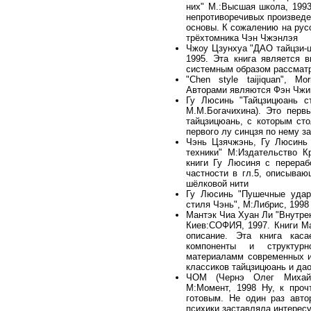
них" М.:Высшая школа, 1993
непротиворечивых произведе
основы. К сожалению на рус
трёхтомника Чэн Чжэнлэя
Чжоу Цзунхуа "ДАО тайцзи-
1995. Эта книга является 
системным образом рассматр
"Chen style taijiquan", Mor
Авторами являются Фэн Чжи
Гу Люсинь "Тайцзицюань ст
М.М.Богачихина). Это перв
тайцзицюань, с которым сто
первого лу синцзя по нему з
Чэнь Цзячжэнь, Гу Люсинь 
техники" М:Издательство К
книги Гу Люсиня с перераб
частности в гл.5, описыва
шёлковой нити
Гу Люсинь "Пушечные удары
стиля Чэнь", М:Либрис, 1998
Мантэк Чиа Хуан Ли "Внутрен
Киев:СОФИЯ, 1997. Книги Ма
описание. Эта книга кас
компоненты и структурн
материаламм современных и
классиков тайцзицюань и да
ЧОМ (Чернэ Олег Михайл
М:Момент, 1998 Ну, к про
готовым. Не один раз авто
психики заставляла интерес