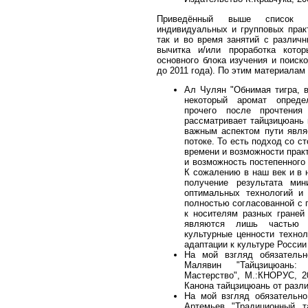
Приведённый выше список 
индивидуальных и групповых практ
так и во время занятий с различн
вычитка и/или проработка кото
основного блока изучения и поиск
до 2011 года). По этим материалам
Ал Чулян "Обнимая тигра, в
некоторый аромат опреде
прочего после прочтени
рассматривает тайцзицюань 
важным аспектом пути явля
потоке. То есть подход со ст
времени и возможности практ
и возможность постепенного
К сожалению в наш век и в 
получение результата мин
оптимальных технологий и 
полностью согласованной с 
к носителям разных граней
являются лишь частью 
культурные ценности технол
адаптации к культуре России
На мой взгляд обязатель
Малявин "Тайцзицюань: 
Мастерство", М.:КНОРУС, 2
Канона тайцзицюань от разл
На мой взгляд обязательно
Артемьев "Традиционный та