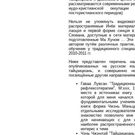
рассматриваются современными ре
иудо-христианской оккупации
постхристианского периодов)
Нельзя не упомянуть видеома
распространяемые Инби материа
лаоцзя и первой форме синцзя в
Сяована, доступные в сети мате
подготовленные Ма Хуном ... Эти
автором путём различных практик
обучение у традиционного специ
2010-2011 гг.
Ниже представлен перечень на
опубликованных на русском я
тайцзицюань, и совершенно н
посвящённые другим направлениям
Гаваа Лувсан "Традиционн
рефлексотерапии", М:ххх, 
место в источниках книгу 
которой для меня начался 
фундаментальными учениям
книги форма Чжэнь Маньци
отдельными исследователя
знакомство позволило мне 
для начинающих с для со
наиболее распространённог
интерес к теме
Чэнь Чжэнлэй "Тайцзицюань