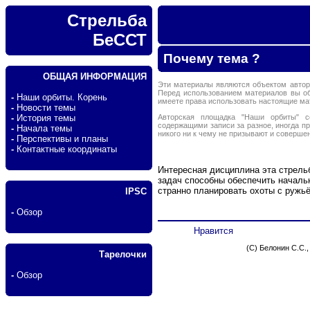
Стрельба
БеССТ
Почему тема ?
ОБЩАЯ ИНФОРМАЦИЯ
Эти материалы являются объектом автор
Перед использованием материалов вы о
-
Наши орбиты. Корень
имеете права использовать настоящие м
-
Новости темы
Авторская площадка "Наши орбиты" с
-
История темы
содержащими записи за разное, иногда п
-
Начала темы
никого ни к чему не призывают и соверше
-
Перспективы и планы
-
Контактные координаты
Интересная дисциплина эта стрельб
задач способны обеспечить началь
странно планировать охоты с ружьё
IPSC
-
Обзор
Нравится
(C) Белонин С.С.
Тарелочки
-
Обзор