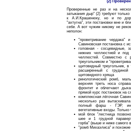
(2) Провере
Проверенные не раз и на неско
затыкания дыр" (2) требуют только
к А.И.Крашенюку, но и по дор
"ахтугна", эти постановки мне и бл
себе. А вот чужим никому не реко
неполон:
"проветривание чердака" 
Савиновская постановка с и
головная - сосцевидные, з
нижних челлюстией и под 
челлюстей. Совместно с р
треугольником и "проветрив
щитовидный треугольник, в т
расширенный с грудиной
щитовидного хряща
ринологический ромб, мал
верхняя треть носа справа
фронтит и облегчают дыхан
прямой курс постановок на с
комплексная лёгочная Савино
несколько раз вытаскивала
полный фарш - ГЭР, инт
вегетативные входы. Только
мой блок "лестница позвоно
шее и 1 грудной параверт
горба" (выше и ниже самого 
"ромб Михаэлиса" и похожие 