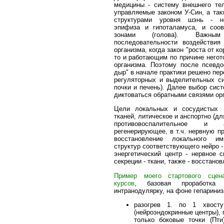
медицины - систему внешнего тел
управляемые законом У-Син, а та
структурами уровня шэнь - не
эпифиза и гипоталамуса, и соо
зонами (голова). Важным
последовательности воздействи
организма, когда закон "роста от к
то и работающим по причине него
организма. Поэтому после псевдо
дыр" в начале практики решено пе
регуляторных и выделительных си
почки и печень). Далее выбор сис
диктоваться обратными связями ор
Цели локальных и сосудистых п
тканей, литическое и анспортно (дл
противовоспалительное и ан
регенерирующее, в т.ч. нервную п
восстановление локального имм
структур соответствующего нейро -
энергетический центр - нервное 
секреции - ткани, также - восстан
Пример моего стартового сцен
курсов
, базовая проработка
интранодулярку, на фоне гепариниз
разогрев 1. по 1 хвосту
(нейроэндокринные центры), 
только боковые точки (Пти