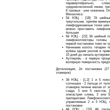
паравертебрально, с
среднеключичной линии, тре
6 тазовых - уже охвачена. 
Михаэлиса
5й НЭЦ - [18] 7й шейный
треугольник, причём яремную
лимфодренажные точки шеи 
можно проставить лимфоож
большая
6й НЭЦ - [22] 3й шейный по
лимфоколлекторы головы -
первой постановке тоже не т
Начинаем колоть гепарин п
кубика одним уколом в прав
10 дней до начала аутокрови
Аутокровь - в первую проц
волярную поверхность предп
Детализация, 2я постановка (2
этажерок)
3й НЭЦ - [1,2] 1 и 5 пояс
солнышка - 2 пальца от пупа,
этажерка печени малая от э
сзади, 3 или 5 хвостов, [
эпигастрия слева, 3 или 5
препаратами. Лимфоколлект
управляемые 2 и 3 НЭЦ, б
постановке
4й НЭЦ - [10] 4й грудной