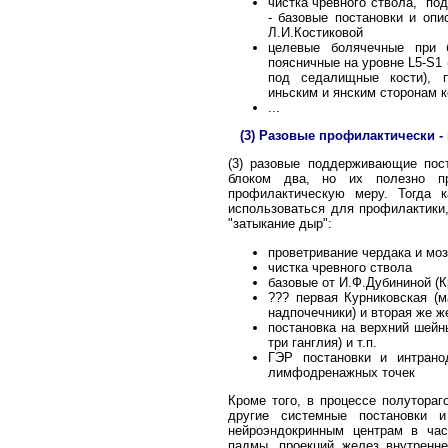
чистка чревного ствола, "по
- базовые постановки и оп
Л.И.Костиковой
целевые болячечные при б
поясничные на уровне L5-S1 (
под седалищные кости), п
иньским и янским сторонам 
...
(3) Разовые профилактически 
(3) разовые поддерживающие пос
блоком два, но их полезно пр
профилактическую меру. Тогда 
использоваться для профилактики
"затыкание дыр":
проветривание чердака и мо
чистка чревного ствола
базовые от И.Ф.Дубининой (
??? первая Курниковская (
надпочечники) и вторая же ж
постановка на верхний шейн
три ганглия) и т.п.
ГЭР постановки и интрано
лимфодренажных точек
Кроме того, в процессе полутораг
другие системные постановки 
нейроэндокринным центрам в час
падмы, проекций желез внутренне