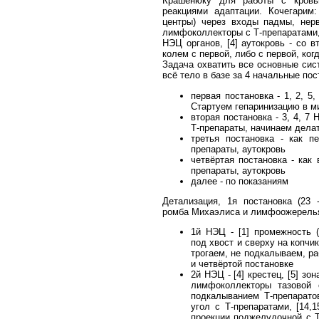
Крашенюку для работы с кровь
реакциями адаптации. Кочегарим
центры) через входы падмы, нерв
лимфоколлекторы с Т-препаратами,
НЭЦ органов, [4] аутокровь - со в
колем с первой, либо с первой, ког
Задача охватить все основные сис
всё тело в базе за 4 начальные пос
первая постановка - 1, 2, 5
Стартуем гепаринизацию в м
вторая постановка - 3, 4, 7
Т-препараты, начинаем делат
третья постановка - как п
препараты, аутокровь
четвёртая постановка - как 
препараты, аутокровь
далее - по показаниям
Детализация, 1я постановка (23 
ромба Михаэлиса и лимфоожерель
1й НЭЦ - [1] промежность (
под хвост и сверху на копч
трогаем, не подкалываем, р
и четвёртой постановке
2й НЭЦ - [4] крестец, [5] зон
лимфоколлекторы тазовой 
подкалыванием Т-препаратов
угол с Т-препаратами, [14,1
проекции поджелудочной с Т