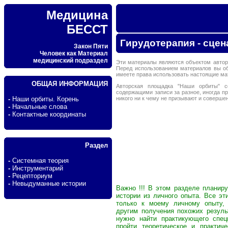
Медицина
БЕССТ
Гирудотерапия - сцен
Закон Пяти
Человек как Материал
медицинский подраздел
Эти материалы являются объектом автор
Перед использованием материалов вы о
имеете права использовать настоящие м
ОБЩАЯ ИНФОРМАЦИЯ
Авторская площадка "Наши орбиты" с
содержащими записи за разное, иногда п
никого ни к чему не призывают и соверше
-
Наши орбиты. Корень
-
Начальные слова
-
Контактные координаты
Раздел
-
Системная теория
-
Инструментарий
-
Рецепториум
-
Невыдуманные истории
Важно !!! В этом разделе планир
истории из личного опыта. Все э
только к моему личному опыту, 
другим получения похожих резуль
нужно найти практикующего спец
пройти теоретическое и практич