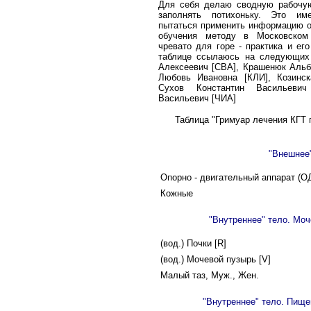
Для себя делаю сводную рабочую
заполнять потихоньку. Это име
пытаться применить информацию о
обучения методу в Московском 
чревато для горе - практика и ег
таблице ссылаюсь на следующих
Алексеевич [СВА], Крашенюк Альб
Любовь Ивановна [КЛИ], Козинс
Сухов Константин Васильевич
Васильевич [ЧИА]
Таблица "Гримуар лечения КГТ 
"Внешнее
Опорно - двигательный аппарат (О
Кожные
"Внутреннее" тело. Моч
(вод.) Почки [R]
(вод.) Мочевой пузырь [V]
Малый таз, Муж., Жен.
"Внутреннее" тело. Пищ