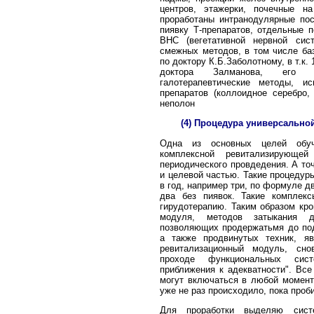
центров, этажерки, почечные на
проработаны интранодулярные по
пиявку Т-препаратов, отдельные 
ВНС (вегетативной нервной сис
смежных методов, в том числе ба
по доктору К.Б.Заболотному, в т.к.
доктора Залманова, его 
галотерапевтические методы, и
препаратов (коллоидное серебро, 
неполон
(4) Процедура универсально
Одна из основных целей обуч
комплексной ревитализирующей
периодического провдедения. А то
и целевой частью. Такие процедур
в год, например три, по формуле д
два без пиявок. Такие комплек
гирудотерапию. Таким образом кро
модуля, методов затыкания 
позволяющих продержатьмя до под
а также продвинутых техник, я
ревитализационный модуль, сно
проходе функциональных сис
приближения к адекватности". Вс
могут включаться в любой момент
уже не раз происходило, пока про
Для проработки выделяю систе