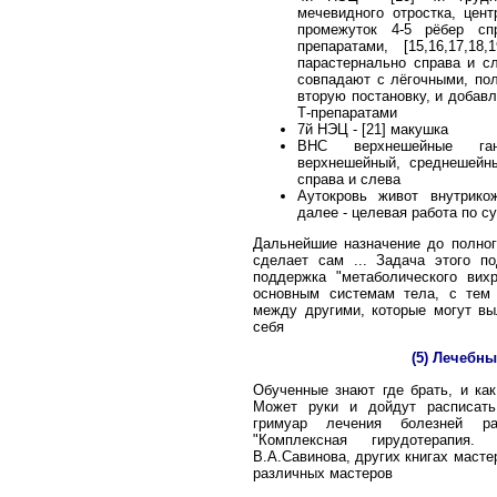
мечевидного отростка, цент
промежуток 4-5 рёбер сп
препаратами, [15,16,17,18
парастернально справа и сл
совпадают с лёгочными, по
вторую постановку, и добав
Т-препаратами
7й НЭЦ - [21] макушка
ВНС верхнешейные гангл
верхнешейный, среднешейны
справа и слева
Аутокровь живот внутрикож
далее - целевая работа по с
Дальнейшие назначение до полног
сделает сам ... Задача этого п
поддержка "метаболического ви
основным системам тела, с тем 
между другими, которые могут вы
себя
(5) Лечебн
Обученные знают где брать, и ка
Может руки и дойдут расписать
гримуар лечения болезней ра
"Комплексная гирудотерапия.
В.А.Савинова, других книгах мастер
различных мастеров