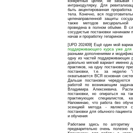
конкретных целей, не забывая
интранодулярку. Для ревитализа
быть акцентированная проработка
тела. Конечно, вся подготовитель
целенаправленной защиты сосуд
также методов висцеральной 
проведена в полном объёме. В с
сосудистые постановки начинаем 
начав и проработку гепарином
[UPD 202409] Ещё один мой вариа
поддерживающего курса уже для 
разными дополнениями и модифика
одну из частей поддерживающих р
довольно мягкий вариант именно 
практиков, на одну постановку при
постановки, т.е. за неделю "в
охватывается ВСЯ основная систе
Дальше постановки чередуются
работой по возникающим задача
Владимира Алексеевича. Рас
постановки, но опираться на та
практикующих специалистов, ка
Напоминаю, что работа без обуче
эсенцией метода - является с
постановки для обычного пациента
и обучения
Работаем здесь по алгоритму 
предварительно очень полезно п