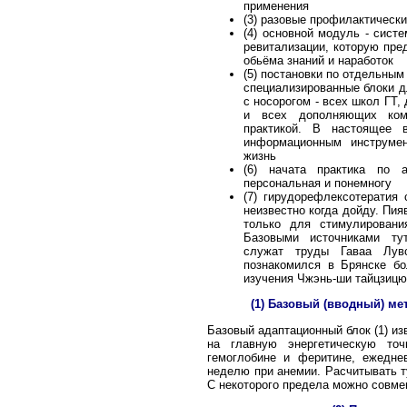
применения
(3) разовые профилактическ
(4) основной модуль - сист
ревитализации, которую пре
обьёма знаний и наработок
(5) постановки по отдельны
специализированные блоки д
с носорогом - всех школ ГТ,
и всех дополняющих ком
практикой. В настоящее 
информационным инструмен
жизнь
(6) начата практика по а
персональная и понемногу
(7) гирудорефлексотератия 
неизвестно когда дойду. Пия
только для стимулировани
Базовыми источниками ту
служат труды Гаваа Лув
познакомился в Брянске бо
изучения Чжэнь-ши тайцзицю
(1) Базовый (вводный) ме
Базовый адаптационный блок (1) изв
на главную энергетическую то
гемоглобине и феритине, ежедне
неделю при анемии. Расчитывать ту
С некоторого предела можно совме