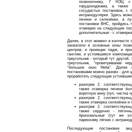
позвоночнику, 7 НЭЦ с
гирудохиджама, а также 
сосудистых постановок, с 
интранодулярки. Здесь можн
печени и селезёнки, а лу
постановки ВНС, пройдясь 
этажерки на следующие пос
дополнительные - с этажерка
Далее, в этот момент в контексте
захватили и основные зоны позв
центров, и проекции падм, и пр
ганглии, и устоявшиеся композици
треугольник - который тут другой,
треугольник, "проветривание че
"большое окно Неба". Далее 
постановками можно разово - для 
проработать следующие устоявшие
разогрев 2. соответствую
также этажерка печени бол
воротную вену (пуп, чистка ч
разогрев 2. соответствую
также этажерка селезёнки и
разогрев 2. соответствую
также сердечно - лёгочн
бронхиальные (тут же кл
паренхиму лёгких с интранод
Последующие постановки акц