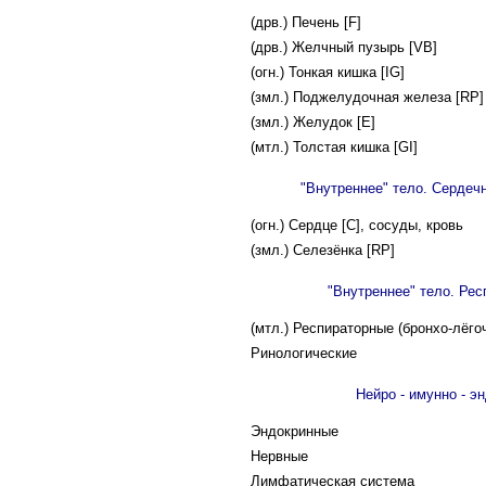
(дрв.) Печень [F]
(дрв.) Желчный пузырь [VB]
(огн.) Тонкая кишка [IG]
(змл.) Поджелудочная железа [RP]
(змл.) Желудок [E]
(мтл.) Толстая кишка [GI]
"Внутреннее" тело. Сердеч
(огн.) Сердце [C], сосуды, кровь
(змл.) Селезёнка [RP]
"Внутреннее" тело. Ре
(мтл.) Респираторные (бронхо-лёгоч
Ринологические
Нейро - имунно - э
Эндокринные
Нервные
Лимфатическая система