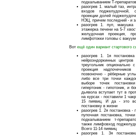
подкалыванием Т-препаратов.
разогрев 1. малый таз, инт
входов поджелудочной, о
проекции долей поджелудочн
НЭЦ, причем последний - и з
разогрев 1. пуп, макушка 
этажерка печени на 5-7 хвос
желудочная проекция, пр
лимфотокки головы с вакуумо
Вот
ещё один вариант стартового с
разогрев 1. 1я постановка
нейроэндоркинных центров 
треугольник опционально с
проекция надпочечников 
позвоночно - рёберные угл
либо все три точки каждог
выборе точек постановк
гипертоник - гипотоник, и бо
дьявола вступает тут в пр
на курсах - поставили 1 чакру
15 пиявиц. И да - это в
постановку в жизни
разогрев 1. 2я постановка -
пупочная постановка, точк
подкалыванием т-препарат
также лимфовход поджелудо
Всего 11-14 пиявиц
разогрев 1. 3я постанов