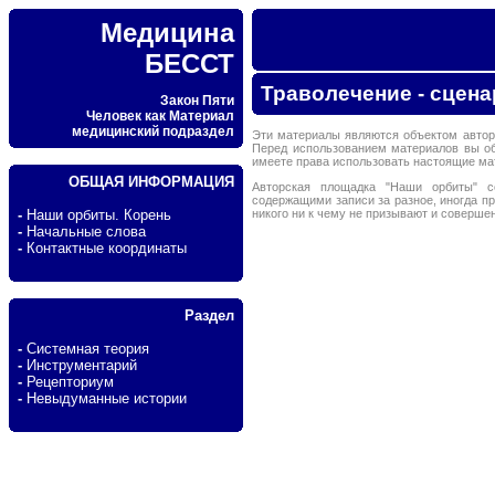
Медицина
БЕССТ
Траволечение - сцена
Закон Пяти
Человек как Материал
медицинский подраздел
Эти материалы являются объектом автор
Перед использованием материалов вы о
имеете права использовать настоящие м
ОБЩАЯ ИНФОРМАЦИЯ
Авторская площадка "Наши орбиты" с
содержащими записи за разное, иногда п
никого ни к чему не призывают и соверше
-
Наши орбиты. Корень
-
Начальные слова
-
Контактные координаты
Раздел
-
Системная теория
-
Инструментарий
-
Рецепториум
-
Невыдуманные истории