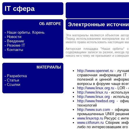
IT сфера
Электронные источни
ОБ АВТОРЕ
-
Наши орбиты. Корень
Эти материалы являются объектом автор
-
Новости
Перед использованием материалов вы о
-
Введение
имеете права использовать настоящие м
-
Резюме IT
Авторская площадка "Наши орбиты" с
-
Контакты
содержащими записи за разное, иногда п
никого ни к чему не призывают и соверше
МАТЕРИАЛЫ
http://www.opennet.ru
- лучши
справочная информация IT 
-
Разработка
полезной и ценной информа
-
Статьи
вопросы в форуме чаще всего
-
Ссылки
http://www.linux.org.ru
- LOR -
http://www.linux.ru
- использую
http://www.linux.org
- использу
http://www.freebsd.org
- офиц
технологий
http://www.sun.com
- официал
промышленных UNIX решени
www.linuxrsp.ru
Ресурс с инт
www.citforum.ru
Сборник инфо
либо по интересовавшим его