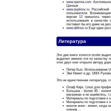
www.openna.com
Англоязычны
Ценные.
www.asplinux.ru
Российский
пользователя. Возникающие
версии 12 пришлось перес
использования в качестве 
поставил бы его даже на дес
www.altlinux.ru
Еще один росс
Литература
Эти две книги хочется особо выдел
выделил именно эти по качеству п
этих двух книг открыло автору дор
Питер Кью. Использование U
Эви Немет и др. UNIX Руков
Это не единственная литература, 
Олаф Кирх. Linux для профес
Большое - более 40 - колич
магазинах и не ошибетесь, т
Материалы по подготовке к э
Материалы по подготовке к э
многое иное - может, когда 
членов ...