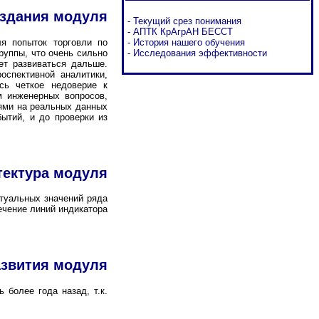
оздания модуля
-
Текущий срез понимания
-
АПТК КрАгрАН БЕССТ
я попыток торговли по
-
История нашего обучения
руппы, что очень сильно
-
Исследования эффективности
ет развиваться дальше.
оспективной аналитики,
сь четкое недоверие к
м инженерных вопросов,
лями на реальных данных
ытий, и до проверки из
тектура модуля
туальных значений ряда
ечение линий индикатора
звития модуля
 более года назад, т.к.