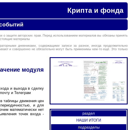
Крипта и фонда
 событий
 о защите авторских прав. Перед использованием материалов вы обязаны принять
настоящие материалы
раторными дневниками, содержащими записи за разное, иногда продолжительно
ывают и совершенно не обязательно могут быть применимы кем-то ещё. Это только
ачение модуля
входа и выхода в сделку
почту и Телеграм
 в таблицы движения цен
 периодичностью, и для
рочем математически нет
раздел
ыявления точек входа -
НАШИ ИТОГИ
подразделы