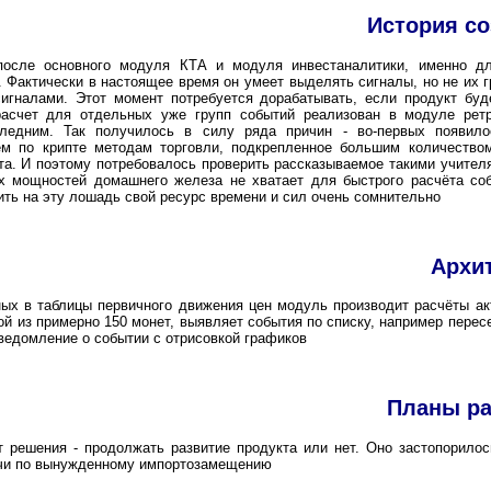
История с
осле основного модуля КТА и модуля инвестаналитики, именно дл
 Фактически в настоящее время он умеет выделять сигналы, но не их г
игналами. Этот момент потребуется дорабатывать, если продукт буд
асчет для отдельных уже групп событий реализован в модуле ретр
ледним. Так получилось в силу ряда причин - во-первых появило
м по крипте методам торговли, подкрепленное большим количество
та. И поэтому потребовалось проверить рассказываемое такими учите
х мощностей домашнего железа не хватает для быстрого расчёта соб
ить на эту лошадь свой ресурс времени и сил очень сомнительно
Архи
ых в таблицы первичного движения цен модуль производит расчёты ак
й из примерно 150 монет, выявляет события по списку, например перес
ведомление о событии с отрисовкой графиков
Планы ра
т решения - продолжать развитие продукта или нет. Оно застопорилось
ачи по вынужденному импортозамещению