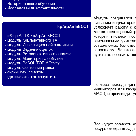
-
История нашего обучения
-
Исследования эффективности
Модуль создавался п
сигналам индикаторов.
КрАгрАн БЕССТ
усложняет работу с с
Более полноценный р
-
обзор АПТК КрАгрАн БЕССТ
который писался пос
-
модуль Компьютерного ТА
описываемым учителе
-
модуль Инвестиционной аналитики
оставляемых без отве
-
модуль Ведения сделок
в прошлом. Во вторы
-
модуль Ретроспективного анализа
пункта во-первых став
-
модуль Мониторинга событий
-
модуль PgSQL TOP ACtivity
-
модуль Состояния рынка
-
скриншоты списком
-
где скачать, как запустить
По мере прихода данн
индикаторов для каждо
MACD, и производит у
Всё будет зависеть о
ресурс отожрали зад