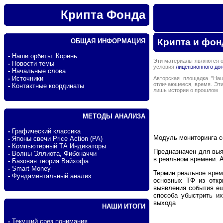
Крипта Фонда
Крипта и фон
ОБЩАЯ ИНФОРМАЦИЯ
-
Наши орбиты. Корень
Эти материалы являются о
-
Новости темы
условия
лицензионного до
-
Начальные слова
-
Источники
Авторская площадка "Наш
отличающееся, время. Эти
-
Контактные координаты
лишь истории о прошлом
МЕТОДЫ АНАЛИЗА
-
Графический классика
Модуль мониторинга с
-
Японы свечи Price Action (PA)
-
Компьютерный ТА Индикаторы
Предназначен для выя
-
Волны Эллиота, Фибоначчи
в реальном времени. 
-
Базовая теория Вайхофа
-
Smart Money
Термин реальное врем
-
Фундаментальный анализ
основных ТФ из откр
выявления события ещ
способа убыстрить и
выхода
НАШИ ИТОГИ
-
Текущий срез понимания