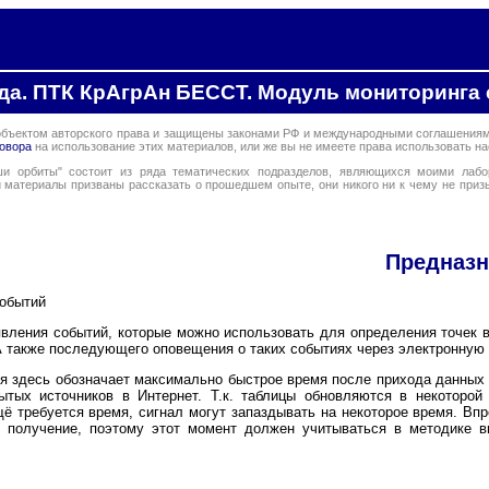
да. ПТК КрАгрАн БЕССТ. Модуль мониторинга
бъектом авторского права и защищены законами РФ и международными соглашениями
говора
на использование этих материалов, или же вы не имеете права использовать 
и орбиты" состоит из ряда тематических подразделов, являющихся моими лабо
 материалы призваны рассказать о прошедшем опыте, они никого ни к чему не приз
Предназн
обытий
вления событий, которые можно использовать для определения точек 
А также последующего оповещения о таких событиях через электронную 
я здесь обозначает максимально быстрое время после прихода данных
ытых источников в Интернет. Т.к. таблицы обновляются в некоторой
ё требуется время, сигнал могут запаздывать на некоторое время. Вп
х получение, поэтому этот момент должен учитываться в методике в